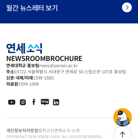
월간 뉴스레터 보기
연
세
소
식
NEWSROOM
BROCHURE
연세대학교 홍보팀
news@yonsei.ac.kr
주소
03722 서울특별시 서대문구 연세로 50 스팀슨관 107호 홍보팀
신촌·국제/미래
1599-1885
의료원
1599-1004
기
개인정보처리방침
법적고지
연세소식 소개
부
하
상
COPYRIGHT 2024 YONSEI UNIV. ALL RIGHTS RESERVED.
기