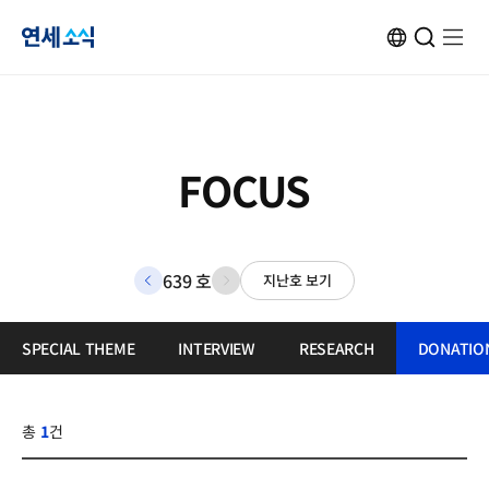
연
ENG
검
검
메
메
사
색
색
뉴
뉴
이
창
창
열
열
트
열
닫
기
기
세
변
기
기
환
소
FOCUS
식
639 호
지난호 보기
이
다
전
음
호
호
로
로
SPECIAL THEME
INTERVIEW
RESEARCH
DONATIO
총
1
건