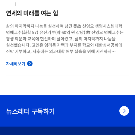
연세의 미래를 여는 힘
삶의 마지막까지 나눔을 실천하며 남긴 뜻故 신영오 생명시스템대학
명예교수(화학 57) 유산기부(약 60억 원 상당) 故 신영오 명예교수는
평생 학문과 교육에 헌신하며 살아왔고, 삶의 마지막까지 나눔을
실천했습니다. 고인은 염리동 자택과 부지를 학교와 대한성서공회에
신탁 기부하고, 사후에는 의과대학 해부 실습을 위해 시신까지
기증했습니다. 고인의 선택은 의학 교육 현장에서 ‘무명의 스승’으로
자세히보기
남아 후학들에게 생명 존중과 책임의 가치를 전하는 마지막 나눔이 될
예정입니다. 삶의 마지막까지 책임을 다한 고인의 뜻은 연세 공동체
안에서 오래 기억되며, 나눔의 가치를 되새기는 뜻깊은 울림으로
남았습니다. 생애 마지막에 남긴 유고 시집 『나는 내가 아닌 나』에는
학교와 제자들에 대한 애정과 함께, 자신을 비워 나눔으로 살아온 고인의
삶의 철학이 담겨 있습니다.
뉴스레터 구독하기