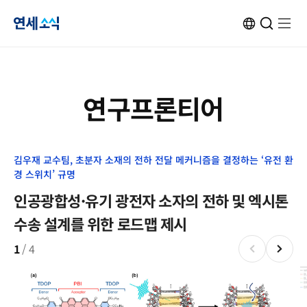
연
ENG
검
검
메
메
사
색
색
뉴
뉴
이
창
창
열
열
트
열
닫
기
기
세
변
기
기
환
소
연구프론티어
식
김우재 교수팀, 초분자 소재의 전하 전달 메커니즘을 결정하는 ‘유전 환
김
경 스위치’ 규명
발
인공광합성·유기 광전자 소자의 전하 및 엑시톤
채
수송 설계를 위한 로드맵 제시
동
1
/
4