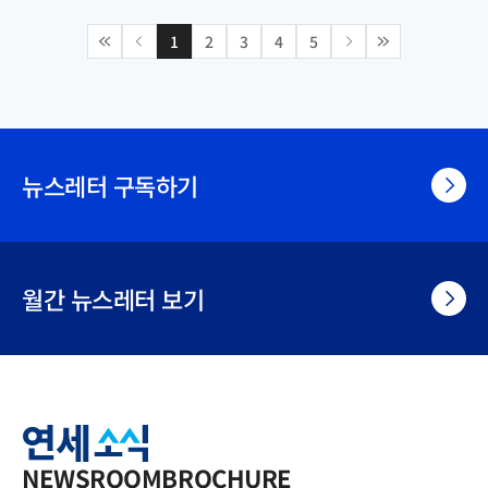
1
2
3
4
5
맨
이
다
맨
앞
전
음
뒤
페
페
페
페
이
이
이
이
지
지
지
지
로
로
로
로
뉴스레터 구독하기
월간 뉴스레터 보기
연
세
소
식
NEWSROOM
BROCHURE