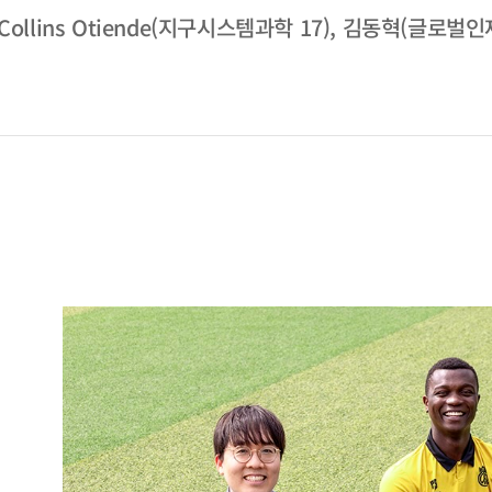
ollins Otiende(지구시스템과학 17), 김동혁(글로벌인