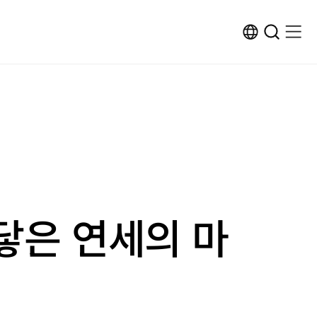
ENG
검
검
메
메
사
색
색
뉴
뉴
이
창
창
열
열
트
열
닫
기
기
변
기
기
환
닿은 연세의 마