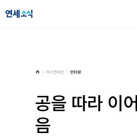
연
세
소
식
홈
여기연세인
인터뷰
으
로
공을 따라 이어
음