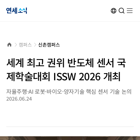
연
ENG
검
검
메
메
사
색
색
뉴
뉴
이
창
창
열
열
트
열
닫
기
기
세
변
기
기
환
소
홈
캠퍼스
신촌캠퍼스
으
로
식
세계 최고 권위 반도체 센서 국
제학술대회 ISSW 2026 개최
자율주행·AI 로봇·바이오·양자기술 핵심 센서 기술 논의
2026.06.24