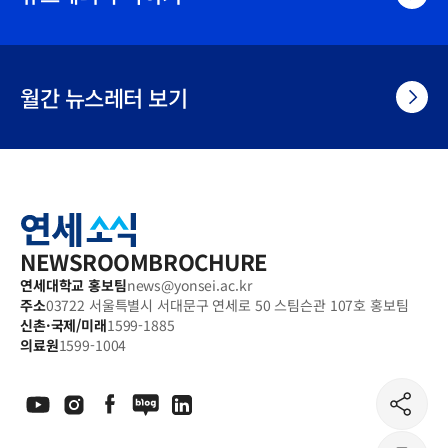
월간 뉴스레터 보기
연
세
소
식
NEWSROOM
BROCHURE
연세대학교 홍보팀
news@yonsei.ac.kr
주소
03722 서울특별시 서대문구 연세로 50 스팀슨관 107호 홍보팀
신촌·국제/미래
1599-1885
의료원
1599-1004
공
유
하