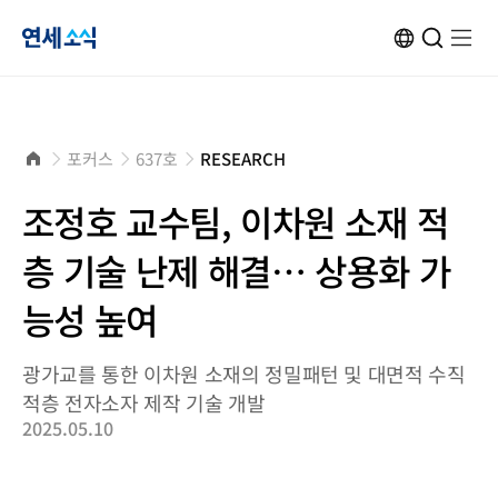
연
ENG
검
검
메
메
사
색
색
뉴
뉴
이
창
창
열
열
트
열
닫
기
기
세
변
기
기
환
소
홈
포커스
637호
RESEARCH
으
로
식
조정호 교수팀, 이차원 소재 적
층 기술 난제 해결… 상용화 가
능성 높여
광가교를 통한 이차원 소재의 정밀패턴 및 대면적 수직
적층 전자소자 제작 기술 개발
2025.05.10