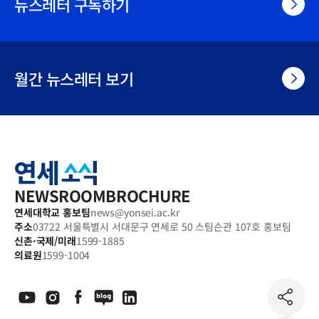
뉴스레터 구독하기
월간 뉴스레터 보기
연
세
소
식
NEWSROOM
BROCHURE
연세대학교 홍보팀
news@yonsei.ac.kr
주소
03722 서울특별시 서대문구 연세로 50 스팀슨관 107호 홍보팀
신촌·국제/미래
1599-1885
의료원
1599-1004
공
유