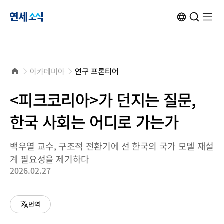
연
ENG
검
검
메
메
사
색
색
뉴
뉴
이
창
창
열
열
트
열
닫
기
기
세
변
기
기
환
소
홈
아카데미아
연구 프론티어
으
로
식
<피크코리아>가 던지는 질문,
한국 사회는 어디로 가는가
백우열 교수, 구조적 전환기에 선 한국의 국가 모델 재설
계 필요성을 제기하다
2026.02.27
번역