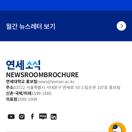
월간 뉴스레터 보기
연
세
소
식
NEWSROOM
BROCHURE
연세대학교 홍보팀
news@yonsei.ac.kr
주소
03722 서울특별시 서대문구 연세로 50 스팀슨관 107호 홍보팀
신촌·국제/미래
1599-1885
의료원
1599-1004