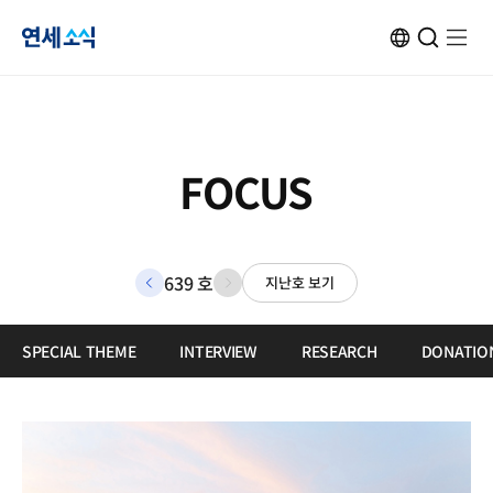
연
ENG
검
검
메
메
사
색
색
뉴
뉴
이
창
창
열
열
트
열
닫
기
기
세
변
기
기
환
소
FOCUS
식
639 호
지난호 보기
이
다
전
음
호
호
로
로
SPECIAL THEME
INTERVIEW
RESEARCH
DONATIO