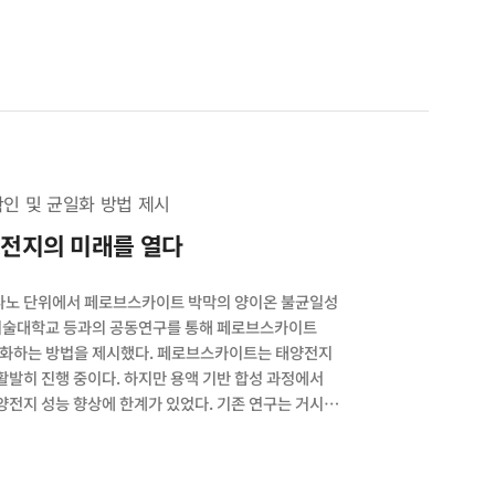
계를 정량적으로 규명한 사례는 드물었다. 이번 연구는
계 기술을 제시한 점에서 의미가 크다. 연구팀은 다공성
마이크로파 공정과 수소 열처리를 결합한 새로운
태 등 핵심 소재 인자를 정밀하게 제어할 수 있었으며,
싱 특성과의 상관관계를 규명했다. 이를 바탕으로 연구팀은
 이 기술이 데이터 기반 설계와 통합된다면, 실제
 것으로 기대된다. 논문명 Gold nanoparticles-
nO nanosheet toward NH3, acetone, and NO2
인 및 균일화 방법 제시
양전지의 미래를 열다
나노 단위에서 페로브스카이트 박막의 양이온 불균일성
학기술대학교 등과의 공동연구를 통해 페로브스카이트
일화하는 방법을 제시했다. 페로브스카이트는 태양전지
활발히 진행 중이다. 하지만 용액 기반 합성 과정에서
전지 성능 향상에 한계가 있었다. 기존 연구는 거시적
수팀의 이번 연구는 미세한 결정립 단위, 즉 나노미터
팀은 초분광 음극선 발광 전자 현미경을 활용해 박막
 원인임을 파악했다. 부틸암모늄 아세테이트(BAAc)로