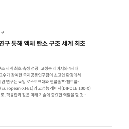
 결정립 내 양이온 분포가 균일해지는 효과를 확인했다.
는 25.62%의 높은 광전 변환 효율과 1.22V의 개방
 의해 생성된 전하들이 소실되지 않고 오롯이
막의 나노미터 미세구조가 화학적 불균일성과
명했다. 논문명 Nanoscopic cross-grain
 포
 Nature Nanotechnology
구 통해 액체 탄소 구조 세계 최초
조 세계 최초 측정 성공 고성능 레이저와 4세대
 교수가 참여한 국제공동연구팀이 초고압 환경에서
 이번 연구는 독일 로스토크대와 헬름홀츠-첸트룸-
opean-XFEL)의 고성능 레이저(DIPOLE 100-X)
로, 핵융합과 같은 미래 기술에 중요한 역할을 할 것으로
승화해, 액체 상태로 존재하려면 약 4,500℃ 이상의
점이며, 어떤 실험 장치도 이를 장시간 유지할 수 없었다.
이시키고, 이 찰나의 순간을 XFEL의 초단 X선
모의 X선 레이저 시설로 초단파 펄스를 만들어내는 유럽
선형가속기와 고성능 레이저의 정밀한 결합에 있다.