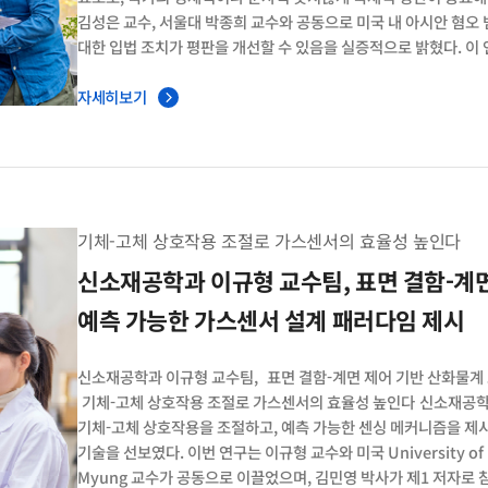
김성은 교수, 서울대 박종희 교수와 공동으로 미국 내 아시안 혐오
대한 입법 조치가 평판을 개선할 수 있음을 실증적으로 밝혔다. 이 
범죄에서 시작되었으며, 국내 범죄가 해외에서 어떻게 인식되는지에
대상으로 설문 실험을 진행했다. 응답자들을 무작위로 세 집단(정보 
자세히보기
대응 정보 제공)으로 나눠 인식 변화를 측정했다. 그 결과, 혐오 
10.1%p 증가했다. 특히 신뢰도, 가치와 관습, 민주주의, 미국
미국에 대한 기존 호감도가 높은 한국, 일본 등에서는 부정적 변화가
낮은 국가에서는 4.7%p로 상대적으로 영향이 적었다. 또한, 미
정보를 접한 응답자들은 미국에 대한 부정 평가가 3.5%p 낮아지고
기체-고체 상호작용 조절로 가스센서의 효율성 높인다
완화되었다. 이는 정치 엘리트의 상징적 행동이 국내뿐 아니라 국
보여준다. 논문명 Anti-Asian Hate Crimes and American Repu
신소재공학과 이규형 교수팀, 표면 결함-계면 제어 기반 산화물계 소재 개발 및
Science
예측 가능한 가스센서 설계 패러다임 제시
신소재공학과 이규형 교수팀, 표면 결함-계면 제어 기반 산화물계 
기체-고체 상호작용 조절로 가스센서의 효율성 높인다 신소재공학과
기체-고체 상호작용을 조절하고, 예측 가능한 센싱 메커니즘을 제
기술을 선보였다. 이번 연구는 이규형 교수와 미국 University of 
Myung 교수가 공동으로 이끌었으며, 김민영 박사가 제1 저자로