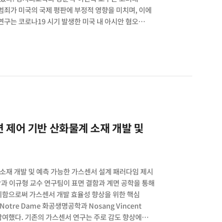
 범죄가 미국의 국제 평판에 부정적 영향을 미치며, 이에
연구는 코로나19 시기 발생한 미국 내 아시안 혐오
 주목했다.연구팀은 아시아 9개국 1만 5천여 명을
미제공, 혐오 범죄 기사 제공, 혐오 범죄 기사 및 의회
범죄 정보를 접한 집단은 미국에 대한 부정적 인식이 평균
인 평가 항목에서 부정적 응답이 두드러졌다.흥미롭게도,
 평균 10.0%p로 크게 나타난 반면, 중국처럼 호감도가
국 의회가 아시안 혐오 범죄 대응 법안을 통과시켰다는
, 사회적 가치와 관습에 대한 비판적 인식이 5.7%p
외 대중의 소프트파워 인식에 영향을 미침을
tation 저널명 British Journal of Political
소재 개발 및 예측 가능한 가스센서 설계 패러다임 제시
 이규형 교수 연구팀이 표면 결함과 계면 공학을 통해
시함으로써 가스센서 개발 효율성 향상을 위한 핵심
Notre Dame 화공생명공학과 Nosang Vincent
 참여했다. 기존의 가스센서 연구는 주로 감도 향상에