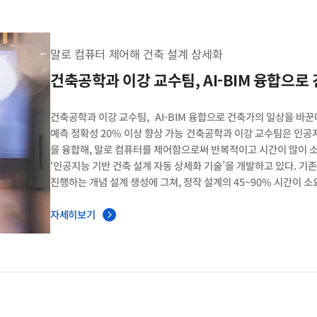
고성능 레이저의 고에너지 펄스가 고체 탄소에 압축파를 발생시켜 1
선형가속기의 초단파 X선 레이저 펄스가 시료에 조사돼 회절 현상을
패턴을 분석해 액체 탄소 내부의 원자 배열을 추론했다. 논문명 The structu
말로 컴퓨터 제어해 건축 설계 상세화
situ X-ray diffraction 저널명 Nature
건축공학과 이강 교수팀, AI-BIM 융합으
건축공학과 이강 교수팀, AI-BIM 융합으로 건축가의 일상을 바꾼
예측 정확성 20% 이상 향상 가능 건축공학과 이강 교수팀은 인공지능 기술과
을 융합해, 말로 컴퓨터를 제어함으로써 반복적이고 시간이 많이 
‘인공지능 기반 건축 설계 자동 상세화 기술’을 개발하고 있다. 기존
진행하는 개념 설계 생성에 그쳐, 정작 설계의 45~90% 시간이 
이루어지지 않았다. 그러나 만약 초기에 빠르게 다양한 공법별 상세
공사비, 공기, 공법의 대안 검토 등에서 정확성을 20% 이상 높일
자세히보기
프로젝트의 유사 객체를 자동으로 찾아 적용해주는 ‘BIM 라이브러리 이식(
신경망을 이용해 벽-바닥 등의 연결 관계를 바탕으로 구조·단열·방수
Elaboration) 및 이를 토대로 한 견적 기술’을 개발했다. 또
인터페이스가 아닌 자연어 명령을 통해 BIM 모델을 상세화하는 인공지
터파기선만 입력하면 자동으로 흙막이 공법을 선정하고 3차원 모델을
현재는 이러한 기술을 고도화해, 말로만 컴퓨터를 제어해 설계 전체 과정