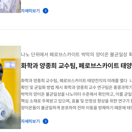
집중해 왔으며, 소재 인자와 가스 간 상호작용의 근본적인 상관관
이러한 한계를 극복하고, 정량적 모델에 기반한 고성능 가스센서 설
자세히보기
ZnO 나노시트 표면에 금 나노입자를 정밀하게 복합화하기 위해 
합성법을 개발했다. 이를 통해 금 나노입자의 크기, 농도, 결함 상
소재 표면 반응 인자인 에너지 장벽 및 이온화 산소 종과 가스 센
가스센서 성능을 최적화할 수 있는 효과적인 전략을 제시했다. 향후
환경에서 작동 가능한 지능형(AI) 센서 개발 플랫폼으로 확장될 수 있을
driven sensing performance enhancement of porous Z
나노 단위에서 페로브스카이트 박막의 양이온 불균일성 확
저널명 Chemical Engineering Journal
화학과 양종희 교수팀, 페로브스카이트 태
화학과 양종희 교수팀, 페로브스카이트 태양전지의 미래를 열다 
확인 및 균일화 방법 제시 화학과 양종희 교수 연구팀은 홍콩과
박막의 양이온 불균일성을 나노미터 수준에서 확인하고, 이를 균
핵심 소재로 주목받고 있으며, 효율 및 안정성 향상을 위한 연구가 
양이온들이 불균일하게 분포하여 전하 이동을 방해하기 때문에 태양
또는 마이크로미터 수준의 불균일성에 초점을 맞췄으나, 양종희 교
수준에서도 양이온이 불균일하게 존재함을 처음으로 규명했다.연구
자세히보기
바닥면의 나노-GT(Groove Trap)라는 미세구조가 불균일성의