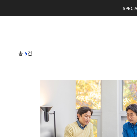
SPECI
총
5
건