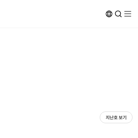
ENG
검
검
메
메
사
색
색
뉴
뉴
이
창
창
열
열
트
열
닫
기
기
변
기
기
환
지난호 보기