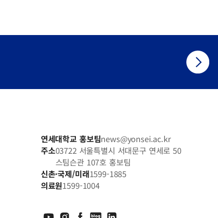
하는 ‘한눈견적 기술’을 개발 중이다. 이강 교수는
 있고, 미래에는 배우기 어렵고 복잡했던 3차원
중심으로 전환돼 건축가들이 훨씬 쉽고 자유롭게 이러한
회사에서 제공하는 기능만 쓰는 게 아니라, 바이브 코딩
들어 쓰게 될 시대에는 오히려 전통적인 건축 기술과 지식,
 of exterior walls using NADIA: Natural-
action with AI 저널명 Advanced Engineering
연세대학교 홍보팀
news@yonsei.ac.kr
주소
03722 서울특별시 서대문구 연세로 50
스팀슨관 107호 홍보팀
신촌·국제/미래
1599-1885
의료원
1599-1004