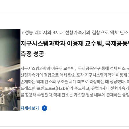
나노-GT의 기하학적 변화를 유도한 결과, 나노-GT가 얕아질수록
나노-GT를 통해 균일한 양이온 조성을 가진 페로브스카이트 태양전지
전압을 기록했다. 이는 양이온 균일화 및 계면 평탄화로 태양광에
전기에너지로 변환되었기 때문이다. 이 연구는 페로브스카이트 박
페로브스카이트 태양전지 효율 및 안정성에 미치는 영향의 기초 원리를 규
고성능 레이저와 4세대 선형가속기의 결합으로 액체 탄소
cation homogenization in perovskite solar cells 저널명
지구시스템과학과 이용재 교수팀, 국제공동연
측정 성공
지구시스템과학과 이용재 교수팀, 국제공동연구 통해 액체 탄소 구
선형가속기의 결합으로 액체 탄소 포착 지구시스템과학과 이용재
존재하는 액체 탄소의 구조를 세계 최초로 측정하는 데 성공했다.
드레스덴-로센도르프(HZDR)가 주도하고, 유럽 4세대 선형가속기(Eur
를 활용해 수행됐다.액체 탄소는 가스형 행성 내부에 존재하는 물질
기대된다. 그러나 탄소는 일반적인 압력에서 녹지 않고 바로 기체로 
고온과 초고압 조건이 필요하다. 이는 모든 물질 중 가장 높은 녹는
자세히보기
연구팀은 레이저 압축 기술로 고체 탄소를 순간적으로 액체 상태로 전
레이저로 포착해 측정하는 데 성공했다. 해당 실험은 세계 최대 규
4세대 선형가속기에서 진행됐다.이번 실험 성공의 핵심은 4세대 