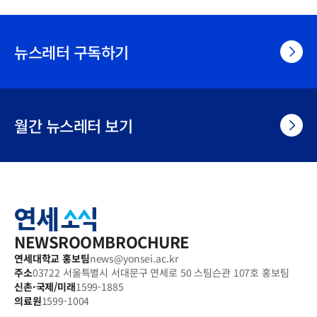
뉴스레터 구독하기
월간 뉴스레터 보기
연
세
소
식
NEWSROOM
BROCHURE
연세대학교 홍보팀
news@yonsei.ac.kr
주소
03722 서울특별시 서대문구 연세로 50 스팀슨관 107호 홍보팀
신촌·국제/미래
1599-1885
의료원
1599-1004