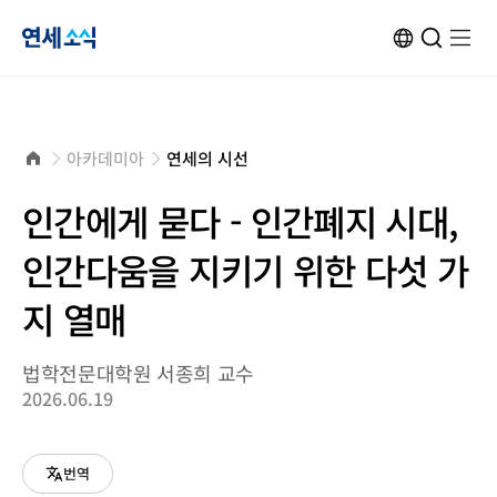
연
ENG
검
검
메
메
사
색
색
뉴
뉴
이
창
창
열
열
트
열
닫
기
기
세
변
기
기
환
소
홈
아카데미아
연세의 시선
으
로
식
인간에게 묻다 - 인간폐지 시대,
인간다움을 지키기 위한 다섯 가
지 열매
법학전문대학원 서종희 교수
2026.06.19
번역