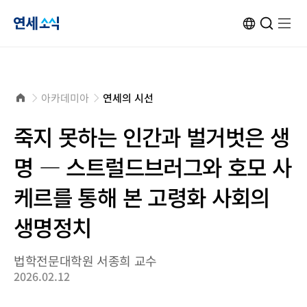
연
ENG
검
검
메
메
사
색
색
뉴
뉴
이
창
창
열
열
트
열
닫
기
기
세
변
기
기
환
소
홈
아카데미아
연세의 시선
으
로
식
죽지 못하는 인간과 벌거벗은 생
명 ― 스트럴드브러그와 호모 사
케르를 통해 본 고령화 사회의
생명정치
법학전문대학원 서종희 교수
2026.02.12