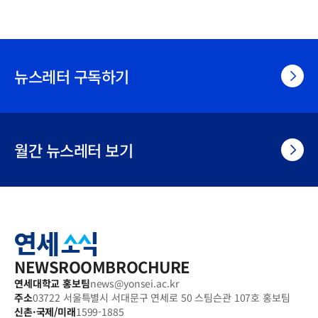
뉴스레터 구독하기
월간 뉴스레터 보기
연
세
소
식
NEWSROOM
BROCHURE
연세대학교 홍보팀
news@yonsei.ac.kr
주소
03722 서울특별시 서대문구 연세로 50 스팀슨관 107호 홍보팀
신촌·국제/미래
1599-1885