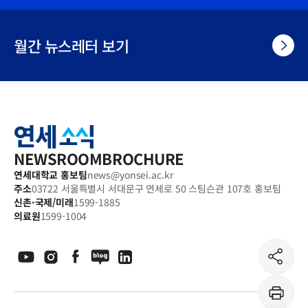
월간 뉴스레터 보기
연
세
소
식
NEWSROOM
BROCHURE
연세대학교 홍보팀
news@yonsei.ac.kr
주소
03722 서울특별시 서대문구 연세로 50 스팀슨관 107호 홍보팀
신촌·국제/미래
1599-1885
의료원
1599-1004
공
유
하
기
프