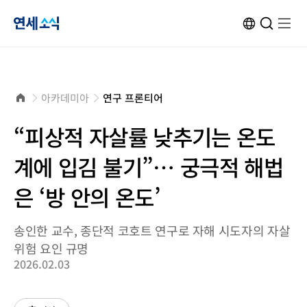
연
ENG
검
검
메
메
사
색
색
뉴
뉴
이
창
창
열
열
트
열
닫
기
기
세
변
기
기
환
소
홈
아카데미아
연구 프론티어
으
로
식
“피상적 자살률 낮추기는 온도
계에 입김 불기”… 궁극적 해법
은 ‘방 안의 온도’
송인한 교수, 종단적 코호트 연구로 자해 시도자의 자살
위험 요인 규명
2026.02.03