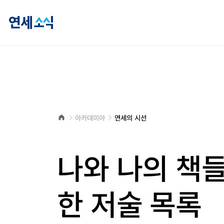
연
세
소
식
홈
아카데미아
연세의 시선
으
로
나와 나의 책들
한 저술 목록