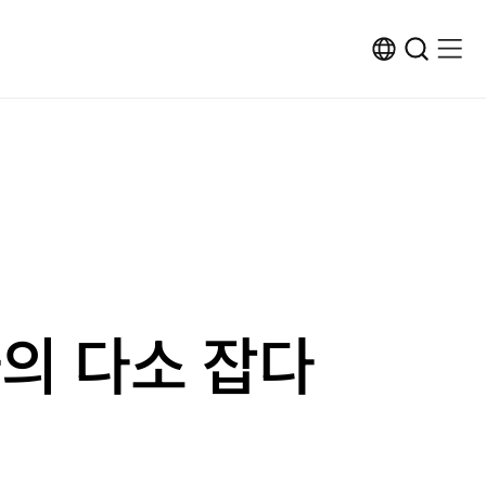
ENG
검
검
메
메
사
색
색
뉴
뉴
이
창
창
열
열
트
열
닫
기
기
변
기
기
환
자의 다소 잡다